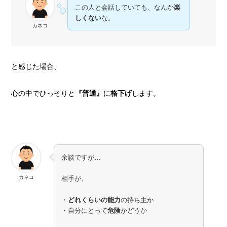
この人と会話していても、なんか
楽
しくない
な。
カネコ
と感じた場合、
心の中でひっそりと
『普通』
に
格下げ
します。
余談ですが…
カネコ
相手が、
・
どれくらいの能力
の持ち主か
・自分にとって
危険
かどうか