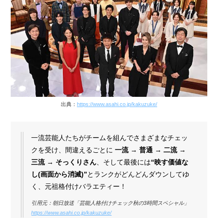
出典：
https://www.asahi.co.jp/kakuzuke/
一流芸能人たちがチームを組んでさまざまなチェッ
クを受け、間違えるごとに
一流 → 普通 → 二流 →
三流 →
そっくりさん
、そして最後には
“映す価値な
し(画面から消滅)”
とランクがどんどんダウンしてゆ
く、元祖格付けバラエティー！
引用元：朝日放送「芸能人格付けチェック秋の3時間スペシャル」
https://www.asahi.co.jp/kakuzuke/