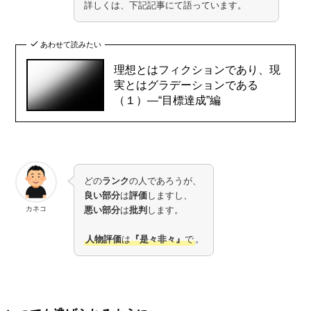
詳しくは、下記記事にて語っています。
あわせて読みたい
理想とはフィクションであり、現
実とはグラデーションである
（１）―“目標達成”編
どの
ランク
の人であろうが、
良い部分
は
評価
しますし、
カネコ
悪い部分
は
批判
します。
人物評価
は
『是々非々』
で
。