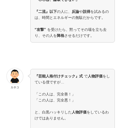
『二流』以下
の人に、
反論
や
説得
を試みるの
は、時間とエネルギーの無駄だからです。
“攻撃”
を受けたら、黙ってその場を立ち去
り、その人を
降格
させるだけです。
『芸能人格付けチェック』式
で
人物評価
をし
ている僕ですが…
カネコ
「この人は、完全善！」
「この人は、完全悪！」
と、白黒ハッキリした
人物評価
をしているわ
けではありません。